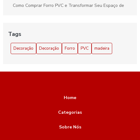
Como Comprar Forro PVC e Transformar Seu Espaço de
Forma Eficiente
Como Encontrar Forro de Lã de Vidro com Preços
Acessíveis
Tags
Como escolher a melhor Empresa de forro de pvc para seu
Decoração
Decoração
Forro
PVC
madeira
projeto
Como escolher a melhor empresa de forro de PVC para sua
obra
Como escolher a melhor lã de vidro para forro e suas
vantagens
Home
Como escolher Lã de Vidro para Forro e suas Vantagens
Categorias
Como Escolher o Melhor Fornecedor de Forro de PVC para
Sua Obra
Sobre Nós
Como Escolher os Melhores Forros Modulares para Seu