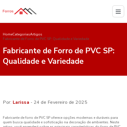
Home
Categorias
Artigos
Fabricante de Forro de PVC SP: Qualidade e Variedade
Fabricante de Forro de PVC SP:
Qualidade e Variedade
Por:
Larissa
- 24 de Fevereiro de 2025
Fabricante de forro de PVC SP oferece opções modernas e duráveis para
quem busca qualidade e sofisticação na decoração de ambientes. Neste
artigo, você aprenderá sobre as principais características do forro de PVC,