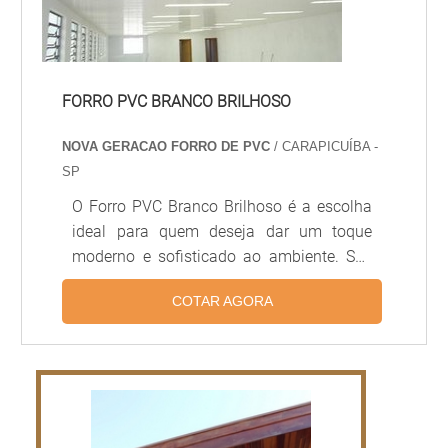
FORRO PVC BRANCO BRILHOSO
NOVA GERACAO FORRO DE PVC
/ CARAPICUÍBA -
SP
O Forro PVC Branco Brilhoso é a escolha
ideal para quem deseja dar um toque
moderno e sofisticado ao ambiente. Seu
brilho intenso e sua tonalidade branca são
COTAR AGORA
ideais para quem deseja um visual mais
clean e moderno. Além disso, o Forro PVC
Branco Brilhoso é extremamente
resistente, durável e fácil de limpar. É a
opção ideal para quem deseja um
ambiente moderno e elegante.