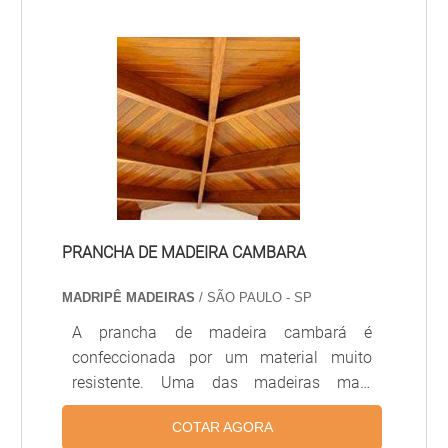
sofisticado, que agrega muito à estética
do ambiente. Por isso, ao procurar por
deck de madeira preço é muito importante
que além do preço seja pesquisado a
procedência do produto. Deck de madeira
preço e outr.
PRANCHA DE MADEIRA CAMBARA
MADRIPÊ MADEIRAS
/ SÃO PAULO - SP
A prancha de madeira cambará é
confeccionada por um material muito
resistente. Uma das madeiras mais
procuradas para a estrutura de telhados é
COTAR AGORA
o Cambará, que possuem ótima