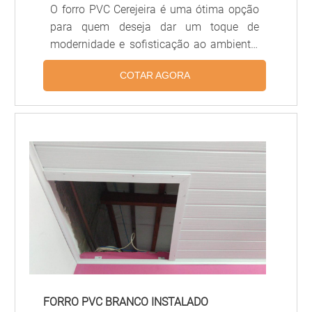
O forro PVC Cerejeira é uma ótima opção
para quem deseja dar um toque de
modernidade e sofisticação ao ambiente.
Além de ser resistente, o forro PVC
COTAR AGORA
Cerejeira é fácil de limpar e possui uma
grande variedade de cores e texturas,
permitindo que você crie um ambiente
único e personalizado. O forro PVC
Cerejeira é a escolha ideal para quem
deseja um acabamento de qualidade e
durabilidade.
FORRO PVC BRANCO INSTALADO