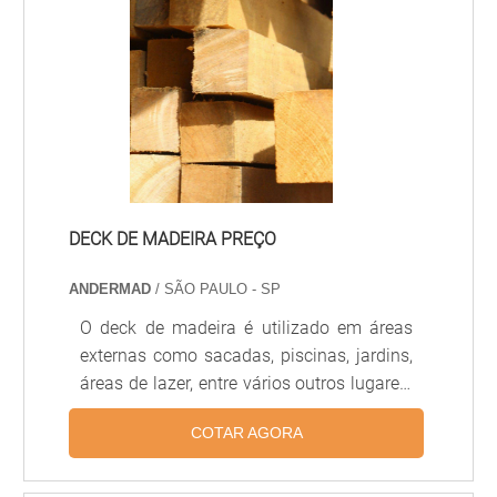
mais informações A madeira é um
material nobre, atemporal e resistente que
permanece sendo o melhor revestimento
para arquitetura e decoração. O piso é
aplicável a diversos tipos de cômodos e
proporciona.
DECK DE MADEIRA PREÇO
ANDERMAD
/ SÃO PAULO - SP
O deck de madeira é utilizado em áreas
externas como sacadas, piscinas, jardins,
áreas de lazer, entre vários outros lugares.
Esse revestimento é fabricado em material
COTAR AGORA
de alta qualidade, como a madeira de ipê,
jatobá ou cumaru e apresenta excelente
resistência, além de contar com um visual