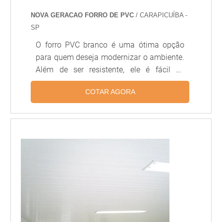
NOVA GERACAO FORRO DE PVC
/ CARAPICUÍBA -
SP
O forro PVC branco é uma ótima opção
para quem deseja modernizar o ambiente.
Além de ser resistente, ele é fácil de
instalar e possui diversas opções de cores
COTAR AGORA
e texturas. O forro PVC branco é ideal para
quem deseja dar um toque moderno ao
ambiente, pois é resistente a umidade,
além de ser fácil de limpar e manter. Além
disso, ele é muito versátil, pois pode ser
instalado em qualquer tipo de ambiente,
desde salas de estar até banheiros.