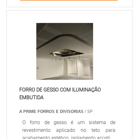
resistência e podem ser utilizadas em
ambientes internos e externos. Se a
madeira for ficar aparente, ou se for para
ser pintada ou envernizada, o ideal é
comprá-la aparelhada.A prancha
Cambará pode ser encontrada em
diversos comprimentos, e a largura varia
entre 20cm e 40cm, sendo que as mais
procuradas são as de 20cm, 25cm e.
FORRO DE GESSO COM ILUMINAÇÃO
EMBUTIDA
A PRIME FORROS E DIVISORIAS
/ SP
O forro de gesso é um sistema de
revestimento aplicado no teto para
acabamento estético, isolamento acústico