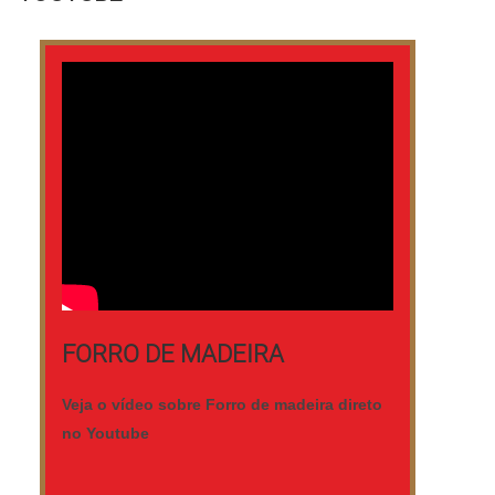
Diversos tipos de tábuas disponibilizados
Tábuas de pinus; Tábua.
FORRO DE MADEIRA
Veja o vídeo sobre Forro de madeira direto
no Youtube