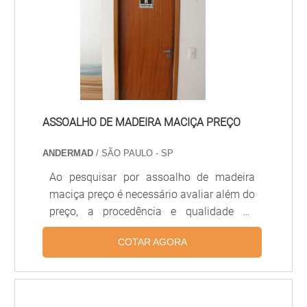
junto com um acabamento em padrão
imbuia. Ter porta de madeira semi oca é a
melhor opção para compra.Portas de
madeira.
ASSOALHO DE MADEIRA MACIÇA PREÇO
ANDERMAD
/ SÃO PAULO - SP
Ao pesquisar por assoalho de madeira
maciça preço é necessário avaliar além do
preço, a procedência e qualidade da
matéria-prima. O assoalho é constituído
COTAR AGORA
de réguas de madeira maciça de
espessuras e tamanhos variados, que
proporcionam um efeito alongado ao
piso.Assoalho de madeira maciça preço e