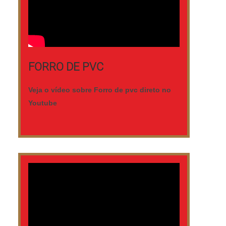
detalhes primordiais que são deixados de
lado por muitas empresas que não focam
na fidelização do cliente. É importante
lembrar que o produto deve sempre ser
adquirido com empresas especializadas
FORRO DE PVC
no segmento. Esse tipo de cuidado ajuda
a garantir a qualidade e durabilidade dos
Veja o vídeo sobre Forro de pvc direto no
materiais, além de evitar prejuízos com
Youtube
substituições frequentes de produtos que
não cumprem com suas funções
adequadamente. Assim, é possível poupar
gastos desnecessários. Existem diversos
motivos para a Nova Geração forros PVC
ter se tornado destaque quando
pensamos em uma empresa que entrega
confiança e serviços de qualidade. Alguns
desses motivos são: Equipe
multidisciplinar de consultores