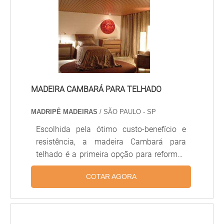
hospitais, lojas e ambientes comerciais.
MADEIRA CAMBARÁ PARA TELHADO
MADRIPÊ MADEIRAS
/ SÃO PAULO - SP
Escolhida pela ótimo custo-benefício e
resistência, a madeira Cambará para
telhado é a primeira opção para reformas
e construções, e por isso ela é uma das
COTAR AGORA
madeiras mais vendidas para a produção
de telhados. Madeira é encontrada em
diversas formas Ripa de 5 x 1,5 Caibro de
5 x 5 Viga de 5 x 11 Prancha de 5 x 20