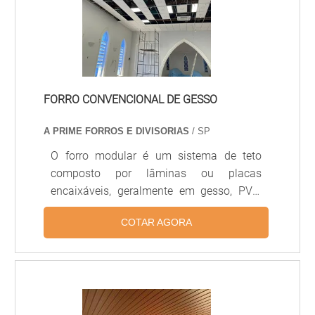
FORRO CONVENCIONAL DE GESSO
A PRIME FORROS E DIVISORIAS
/ SP
O forro modular é um sistema de teto
composto por lâminas ou placas
encaixáveis, geralmente em gesso, PVC,
alumínio ou fibra mineral, projetado para
COTAR AGORA
facilitar a instalação, manutenção e
substituição de módulos individuais.
Proporciona acústica controlada,
acabamento uniforme e integração com
sistemas de iluminação e climatização,
sendo amplamente usado em escritórios,