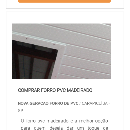
de oferecer um ótimo custo-benefício. Se
você está procurando por forro de madeira
preço acessível, a Madeiras do Brasil é a
melhor opção. Aqui você encontra forros
de madeira de qualidade, com preços
acessíveis e entrega rápida. Não perca
tempo e aproveite para conferir nossos
produtos e preços.
COMPRAR FORRO PVC MADEIRADO
NOVA GERACAO FORRO DE PVC
/ CARAPICUÍBA -
SP
O forro pvc madeirado é a melhor opção
para quem deseja dar um toque de