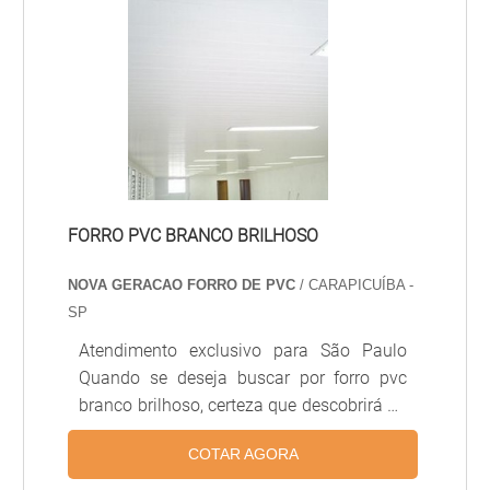
Mourão de 15 x 15 Entre outros.A
Cambará é uma das madeiras mais
resistente comercializadas hoje. São
resistentes mesmo quando ficam
expostos frequentemente às ações do
tempo (sol e chuva.
FORRO PVC BRANCO BRILHOSO
NOVA GERACAO FORRO DE PVC
/ CARAPICUÍBA -
SP
Atendimento exclusivo para São Paulo
Quando se deseja buscar por forro pvc
branco brilhoso, certeza que descobrirá na
líder do segmento Nova Geração forros
COTAR AGORA
PVC. Recebendo uma cotação na melhor
organização do ramo e descobrindo a