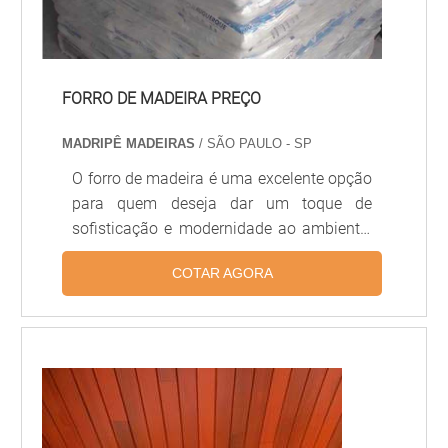
FORRO DE MADEIRA PREÇO
MADRIPÊ MADEIRAS
/ SÃO PAULO - SP
O forro de madeira é uma excelente opção
para quem deseja dar um toque de
sofisticação e modernidade ao ambiente.
Além disso, o forro de madeira é
COTAR AGORA
extremamente durável e resistente, além
de oferecer um ótimo custo-benefício. Se
você está procurando por forro de madeira
preço acessível, a Madeiras do Brasil é a
melhor opção. Aqui você encontra forros
de madeira de qualidade, com preços
acessíveis e entrega rápida. Não perca