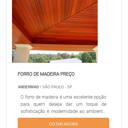
tempo e confira nossos produtos!
FORRO DE MADEIRA PREÇO
ANDERMAD
/ SÃO PAULO - SP
O forro de madeira é uma excelente opção
para quem deseja dar um toque de
sofisticação e modernidade ao ambiente.
Além disso, o forro de madeira é
COTAR AGORA
extremamente durável e resistente, além