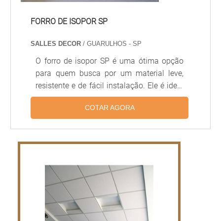
FORRO DE ISOPOR SP
SALLES DECOR
/ GUARULHOS - SP
O forro de isopor SP é uma ótima opção
para quem busca por um material leve,
resistente e de fácil instalação. Ele é ideal
para uso em ambientes internos, pois
COTAR AGORA
possui excelente isolamento térmico e
acústico, além de ser resistente à
umidade. O forro de isopor SP é fabricado
com materiais de alta qualidade, o que
garante durabilidade e resistência ao
longo do tempo. Além disso, é possível
encontrar diversas opções de cores e
texturas, para que você possa escolher a
que melhor se adapta ao seu projeto.