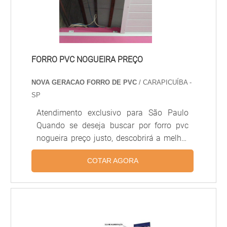
FORRO PVC NOGUEIRA PREÇO
NOVA GERACAO FORRO DE PVC
/ CARAPICUÍBA -
SP
Atendimento exclusivo para São Paulo
Quando se deseja buscar por forro pvc
nogueira preço justo, descobrirá a melhor
empresa do segmento. Solicitando um
COTAR AGORA
orçamento por meio da própria empresa e
achando a sofisticação, qualidade e preço
justo em um só lugar. MAIS DETALHES
INTERESSANTES SOBRE FORRO PVC
NOGUEIRA PREÇO Se alguém quer achar
forro pvc nogueira preço acessível em