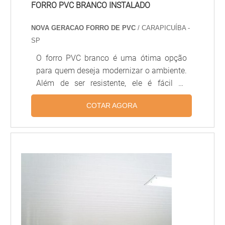
FORRO PVC BRANCO INSTALADO
NOVA GERACAO FORRO DE PVC
/ CARAPICUÍBA -
SP
O forro PVC branco é uma ótima opção
para quem deseja modernizar o ambiente.
Além de ser resistente, ele é fácil de
instalar e possui diversas opções de cores
COTAR AGORA
e texturas. O forro PVC branco é ideal para
quem deseja dar um toque moderno ao
ambiente, pois é resistente a umidade,
além de ser fácil de limpar e manter. Além
disso, ele é muito versátil, pois pode ser
instalado em qualquer tipo de ambiente,
desde salas de estar até banheiros.