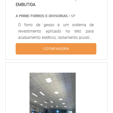
EMBUTIDA
A PRIME FORROS E DIVISORIAS
/ SP
O forro de gesso é um sistema de
revestimento aplicado no teto para
acabamento estético, isolamento acústico
e térmico, ocultação de instalações
COTAR AGORA
elétricas e iluminação embutida. Pode ser
executado em placas de gesso
acartonado (drywall) ou em chapas de
gesso tradicionais, permitindo diferentes
formatos, sancas, nichos e desenhos
decorativos. É muito utilizado em
residências, escritórios e ambientes
comerciais pela versatilidade, leveza e
acabamento refinado.