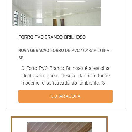
FORRO PVC BRANCO BRILHOSO
NOVA GERACAO FORRO DE PVC
/ CARAPICUÍBA -
SP
O Forro PVC Branco Brilhoso é a escolha
ideal para quem deseja dar um toque
moderno e sofisticado ao ambiente. Seu
brilho intenso e sua tonalidade branca são
COTAR AGORA
ideais para quem deseja um visual mais
clean e moderno. Além disso, o Forro PVC
Branco Brilhoso é extremamente
resistente, durável e fácil de limpar. É a
opção ideal para quem deseja um