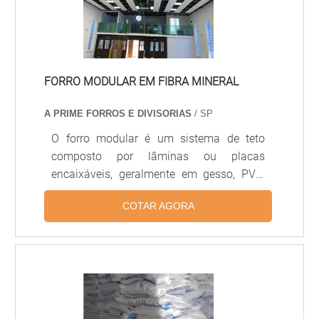
conforto e segurança aos frequentadores
do ambiente e oferece as segu.
FORRO MODULAR EM FIBRA MINERAL
A PRIME FORROS E DIVISORIAS
/ SP
O forro modular é um sistema de teto
composto por lâminas ou placas
encaixáveis, geralmente em gesso, PVC,
alumínio ou fibra mineral, projetado para
COTAR AGORA
facilitar a instalação, manutenção e
substituição de módulos individuais.
Proporciona acústica controlada,
acabamento uniforme e integração com
sistemas de iluminação e climatização,
sendo amplamente usado em escritórios,
hospitais, lojas e ambientes comerciais.