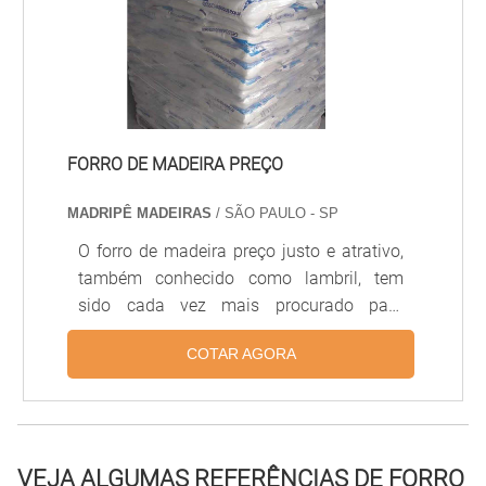
FORRO DE MADEIRA PREÇO
MADRIPÊ MADEIRAS
/ SÃO PAULO - SP
O forro de madeira preço justo e atrativo,
também conhecido como lambril, tem
sido cada vez mais procurado para
decoração dos mais diversos tipos de
COTAR AGORA
ambiente. Além de deixar qualquer canto
ainda mais acolhedor, o forro de madeira
traz rusticidade e beleza onde quer que
seja instalado.O elemento também tem
sido procurado para revestimento de
VEJA ALGUMAS REFERÊNCIAS DE FORRO