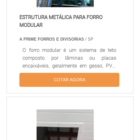
ESTRUTURA METÁLICA PARA FORRO
MODULAR
A PRIME FORROS E DIVISORIAS
/ SP
O forro modular é um sistema de teto
composto por lâminas ou placas
encaixáveis, geralmente em gesso, PVC,
alumínio ou fibra mineral, projetado para
COTAR AGORA
facilitar a instalação, manutenção e
substituição de módulos individuais.
Proporciona acústica controlada,
acabamento uniforme e integração com
sistemas de iluminação e climatização,
sendo amplamente usado em escritórios,
hospitais, lojas e ambientes comerciais.