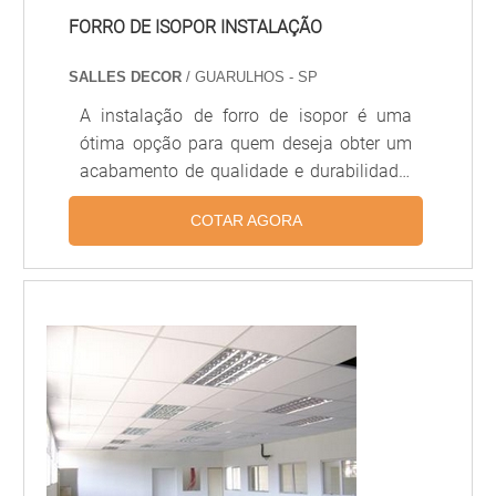
FORRO DE ISOPOR INSTALAÇÃO
SALLES DECOR
/ GUARULHOS - SP
A instalação de forro de isopor é uma
ótima opção para quem deseja obter um
acabamento de qualidade e durabilidade.
O forro de isopor é resistente à umidade,
COTAR AGORA
às intempéries e ao calor, além de ser leve
e fácil de instalar. Além disso, o forro de
isopor é um material econômico, que
oferece um excelente custo-benefício. Por
isso, a instalação de forro de isopor é uma
ótima opção para quem deseja obter um
acabamento de qualidade e durabilidade.