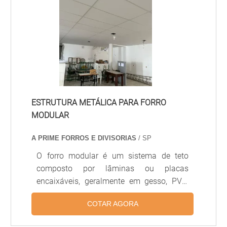
sendo amplamente usado em escritórios,
hospitais, lojas e ambientes comerciais.
ESTRUTURA METÁLICA PARA FORRO
MODULAR
A PRIME FORROS E DIVISORIAS
/ SP
O forro modular é um sistema de teto
composto por lâminas ou placas
encaixáveis, geralmente em gesso, PVC,
alumínio ou fibra mineral, projetado para
COTAR AGORA
facilitar a instalação, manutenção e
substituição de módulos individuais.