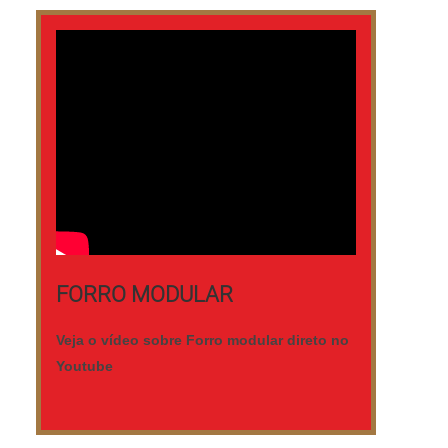
40 x 3,2 cm, o degrau de madeira para
escada é adquirido de acordo com a
necessidade dos cliente.
FORRO MODULAR
Veja o vídeo sobre Forro modular direto no
Youtube