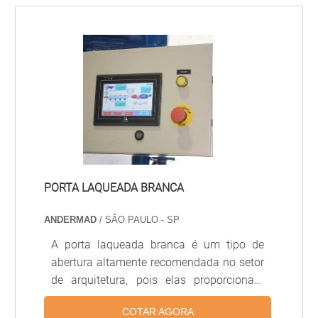
Proporciona acústica controlada,
acabamento uniforme e integração com
sistemas de iluminação e climatização,
sendo amplamente usado em escritórios,
hospitais, lojas e ambientes comerciais.
PORTA LAQUEADA BRANCA
ANDERMAD
/ SÃO PAULO - SP
A porta laqueada branca é um tipo de
abertura altamente recomendada no setor
de arquitetura, pois elas proporcionam
uma grande leveza, de considerável
COTAR AGORA
amplitude e grande beleza aos mais