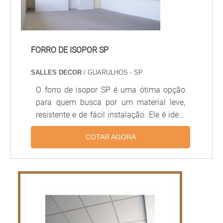
FORRO DE ISOPOR SP
SALLES DECOR
/ GUARULHOS - SP
O forro de isopor SP é uma ótima opção
para quem busca por um material leve,
resistente e de fácil instalação. Ele é ideal
para uso em ambientes internos, pois
COTAR AGORA
possui excelente isolamento térmico e
acústico, além de ser resistente à
umidade. O forro de isopor SP é fabricado
com materiais de alta qualidade, o que
garante durabilidade e resistência ao
longo do tempo. Além disso, é possível
encontrar diversas opções de cores e