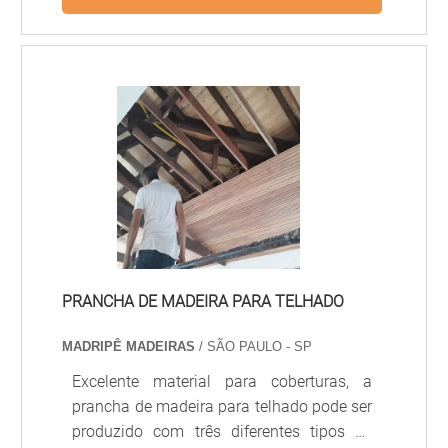
diversos tipos de ambientes. As portas
laqueadas são feitas em um padrão de
medidas de 60 x 210 cm, 70 x 210 cm e
80 x 210 cm, com diferentes opções,
também serem fabricadas em outros
tamanhos. Esses modelos de portas são
majoritariamente usados para ambientes
internos.Porta de entrada branca
laqueadaEsses modelo.
PRANCHA DE MADEIRA PARA TELHADO
MADRIPÊ MADEIRAS
/ SÃO PAULO - SP
Excelente material para coberturas, a
prancha de madeira para telhado pode ser
produzido com três diferentes tipos de