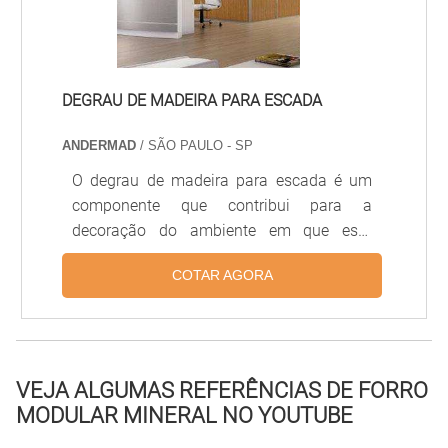
realizada por.
DEGRAU DE MADEIRA PARA ESCADA
ANDERMAD
/ SÃO PAULO - SP
O degrau de madeira para escada é um
componente que contribui para a
decoração do ambiente em que está
inserido, proporcionando uma sensação
COTAR AGORA
de aconchego e bem estar. Por isso, é
necessário adquirir o produto com uma
empresa de confiança que ofereça um
excelente visual atrativo, qualidade e
segurança.Características do degrau de
VEJA ALGUMAS REFERÊNCIAS DE FORRO
madeira para escada Podendo ser
MODULAR MINERAL NO YOUTUBE
fabricado em dois tamanhos 30 x 3,2 cm e