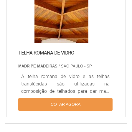
madeira é um tipo de material nobre,
trazendo beleza e ao mesmo tempo,
isenta serviços de manutenção.Portas
bran.
TELHA ROMANA DE VIDRO
MADRIPÊ MADEIRAS
/ SÃO PAULO - SP
A telha romana de vidro e as telhas
translúcidas são utilizadas na
composição de telhados para dar mais
luminosidade aos ambientes internos.
COTAR AGORA
Além de charmosa, a telha de vidro é
muito funcional e pode gerar uma grande
economia de energia se aplicadas nas
quantidades e nos locais mais