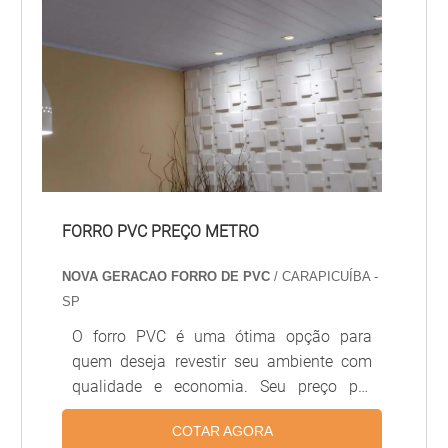
FORRO PVC PREÇO METRO
NOVA GERACAO FORRO DE PVC
/ CARAPICUÍBA -
SP
O forro PVC é uma ótima opção para
quem deseja revestir seu ambiente com
qualidade e economia. Seu preço por
metro é acessível, tornando-o uma ótima
COTAR AGORA
alternativa para quem busca economizar