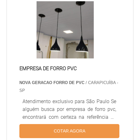
sistemas de iluminação e climatização,
sendo amplamente usado em escritórios,
hospitais, lojas e ambientes comerciais.
EMPRESA DE FORRO PVC
NOVA GERACAO FORRO DE PVC
/ CARAPICUÍBA -
SP
Atendimento exclusivo para São Paulo Se
alguém busca por empresa de forro pvc,
encontrará com certeza na referência do
mercado Nova Geração forros PVC.
COTAR AGORA
Solicitando um orçamento na melhor