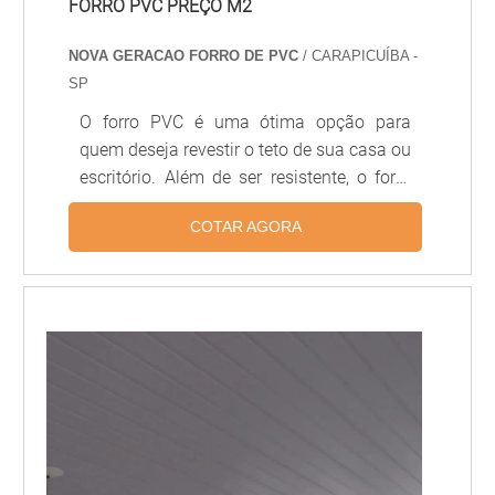
FORRO PVC PREÇO M2
NOVA GERACAO FORRO DE PVC
/ CARAPICUÍBA -
SP
O forro PVC é uma ótima opção para
quem deseja revestir o teto de sua casa ou
escritório. Além de ser resistente, o forro
PVC é fácil de limpar e possui um ótimo
COTAR AGORA
custo-benefício. O preço do forro PVC por
m2 varia de acordo com o modelo
escolhido, mas é possível encontrar
ótimas ofertas. Se você está procurando
por um forro PVC de qualidade e com
preço acessível, não deixe de conferir as
opções disponíveis.