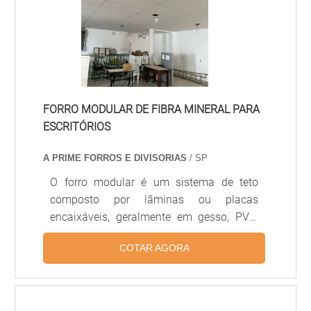
residências, escritórios e ambientes
comerciais pela versatilidade, leveza e
acabamento refinado.
FORRO MODULAR DE FIBRA MINERAL PARA
ESCRITÓRIOS
A PRIME FORROS E DIVISORIAS
/ SP
O forro modular é um sistema de teto
composto por lâminas ou placas
encaixáveis, geralmente em gesso, PVC,
alumínio ou fibra mineral, projetado para
COTAR AGORA
facilitar a instalação, manutenção e
substituição de módulos individuais.
Proporciona acústica controlada,
acabamento uniforme e integração com