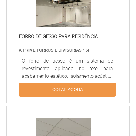
conforto e segurança aos frequentadores
do ambiente e oferece as segu.
FORRO DE GESSO PARA RESIDÊNCIA
A PRIME FORROS E DIVISORIAS
/ SP
O forro de gesso é um sistema de
revestimento aplicado no teto para
acabamento estético, isolamento acústico
e térmico, ocultação de instalações
COTAR AGORA
elétricas e iluminação embutida. Pode ser
executado em placas de gesso
acartonado (drywall) ou em chapas de
gesso tradicionais, permitindo diferentes
formatos, sancas, nichos e desenhos
decorativos. É muito utilizado em