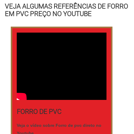
adequados.Locais da utilização do
VEJA ALGUMAS REFERÊNCIAS DE FORRO
ambiente e informações importantes
EM PVC PREÇO NO YOUTUBE
Varandas; Sacadas; Churrasqueiras;
Garagens; Hall; Corredores de acesso;
Entre outros.A telha tem sido cada vez
mais procurada por quem quer um am.
FORRO DE PVC
Veja o vídeo sobre Forro de pvc direto no
Youtube