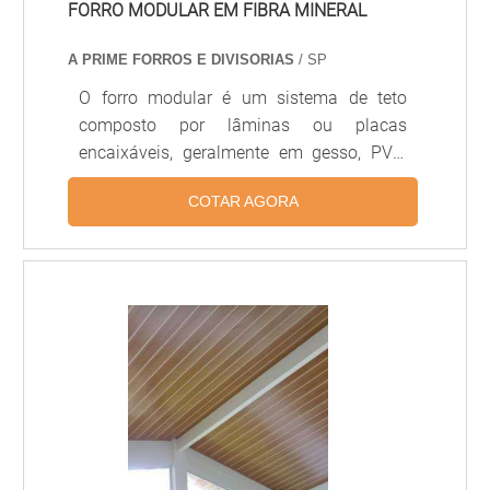
FORRO MODULAR EM FIBRA MINERAL
A PRIME FORROS E DIVISORIAS
/ SP
O forro modular é um sistema de teto
composto por lâminas ou placas
encaixáveis, geralmente em gesso, PVC,
alumínio ou fibra mineral, projetado para
COTAR AGORA
facilitar a instalação, manutenção e
substituição de módulos individuais.
Proporciona acústica controlada,
acabamento uniforme e integração com
sistemas de iluminação e climatização,
sendo amplamente usado em escritórios,
hospitais, lojas e ambientes comerciais.