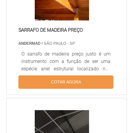
SARRAFO DE MADEIRA PREÇO
ANDERMAD
/ SÃO PAULO - SP
O sarrafo de madeira preço justo é um
instrumento com a função de ser uma
espécie anel estrutural localizado nos
caixilhos das vigas e colunas na
COTAR AGORA
construção da residência. Elas são
usadas também para madeiramento dos
telhados, os sarrafos são uma grande
opção para em casos de troca, das ripas
em telhados mais pesados ou ainda na
finalização da queda da água, para que a
queda seja minimizada. O sarrafo de