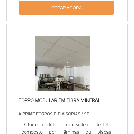
melhor experiência para os clientes com
alumínio ou fibra mineral, projetado para
qualidade. .
COTAR AGORA
facilitar a instalação, manutenção e
substituição de módulos individuais.
Proporciona acústica controlada,
acabamento uniforme e integração com
sistemas de iluminação e climatização,
sendo amplamente usado em escritórios,
hospitais, lojas e ambientes comerciais.
FORRO MODULAR EM FIBRA MINERAL
A PRIME FORROS E DIVISORIAS
/ SP
O forro modular é um sistema de teto
composto por lâminas ou placas