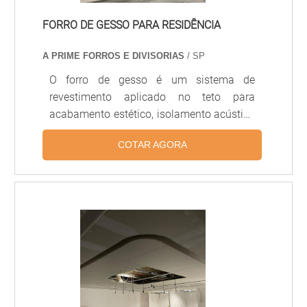
FORRO DE GESSO PARA RESIDÊNCIA
A PRIME FORROS E DIVISORIAS
/ SP
O forro de gesso é um sistema de
revestimento aplicado no teto para
acabamento estético, isolamento acústico
e térmico, ocultação de instalações
COTAR AGORA
elétricas e iluminação embutida. Pode ser
executado em placas de gesso
acartonado (drywall) ou em chapas de
gesso tradicionais, permitindo diferentes
formatos, sancas, nichos e desenhos
decorativos. É muito utilizado em
residências, escritórios e ambientes
comerciais pela versatilidade, leveza e
acabamento refinado.