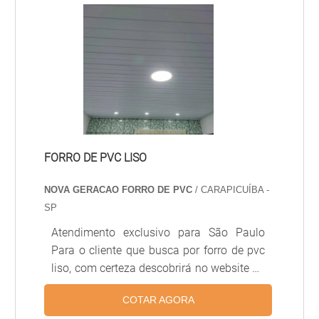
de manutenção e limpeza.Características
da escada de madeira maciça A escada
de madeira é encontrada no mercado em
diferentes tipos, com tipo de degrau
diferente, guarda-corpo, se terá ou não.
FORRO DE PVC LISO
NOVA GERACAO FORRO DE PVC
/ CARAPICUÍBA -
SP
Atendimento exclusivo para São Paulo
Para o cliente que busca por forro de pvc
liso, com certeza descobrirá no website da
Nova Geração forros PVC. Comparando
COTAR AGORA
na empresa mais conceituada do