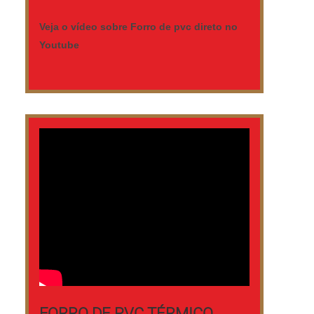
galvanizado; Atendimento de forma
personalizada para cada cliente;
Veja o vídeo sobre Forro de pvc direto no
Profissionais com vasta experiência na
Youtube
área de atuação; Escritório de alta
qualidade onde são realizadas as
atividades. Ainda focando na qualidade
em forro de pvc liso, sempre deve-se
buscar uma empresa que tenha produtos
e serviços com ótima qualidade e
precisão, características simples, mas que
mostram o comprometimento da empresa
com seus clientes. É por esses e outros
motivos que a Nova Geração forros PVC é
uma empresa responsável quando
explanamos o segmento de tratamentos
térmicos, acústicos ou de vibração. A
empresa objetiva garantir a tecnologia e
desenvolvimento no que gera resultado e
FORRO DE PVC TÉRMICO