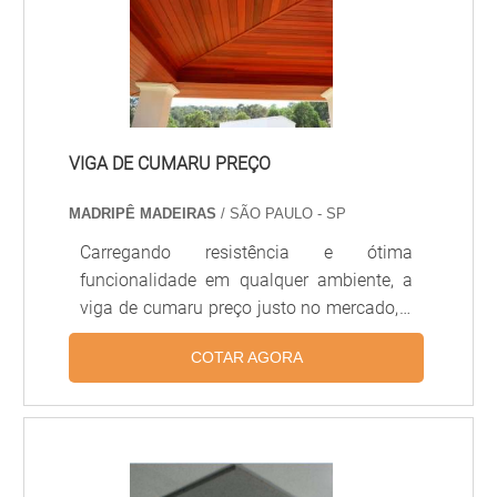
ambientes que não possuem muita
umidade. A aplicação da cola deve ser
realizada por.
VIGA DE CUMARU PREÇO
MADRIPÊ MADEIRAS
/ SÃO PAULO - SP
Carregando resistência e ótima
funcionalidade em qualquer ambiente, a
viga de cumaru preço justo no mercado, é
a melhor opção para o cliente que deseja
COTAR AGORA
madeira de qualidade.O Cumaru (Dipteryx
oderata) é uma das madeiras mais
resistente comercializadas hoje. A maioria
dos decks de piscina são feitos de
Cumaru, ou seja, ficam expostos