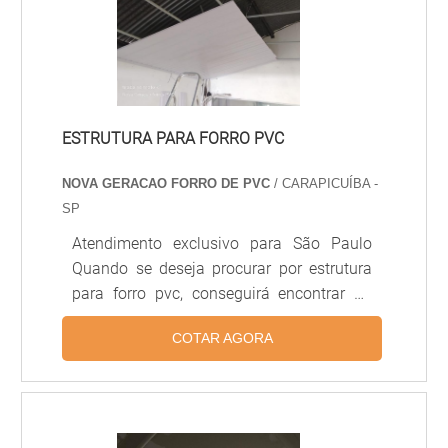
madeira é altamente empregado nas
áreas internas das residências.Sarrafos de
madeira eucalip.
ESTRUTURA PARA FORRO PVC
NOVA GERACAO FORRO DE PVC
/ CARAPICUÍBA -
SP
Atendimento exclusivo para São Paulo
Quando se deseja procurar por estrutura
para forro pvc, conseguirá encontrar na
referência do mercado Nova Geração
COTAR AGORA
forros PVC. Recebendo uma cotação na
melhor empresa do segmento e
descobrindo a melhor em qualidade e
custo benefício. ALGUNS DETALHES
SOBRE ESTRUTURA PARA FORRO PVC Se