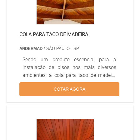
acabamento refinado.
COLA PARA TACO DE MADEIRA
ANDERMAD
/ SÃO PAULO - SP
Sendo um produto essencial para a
instalação de pisos nos mais diversos
ambientes, a cola para taco de madeira
oferece muitas vantagens para todos os
COTAR AGORA
locais. A cola mais utilizada para essa
aplicação é a de poliuretano, também
conhecida como cola PU, uma substância
resistente à água específica para o
trabalho com madeira. Aplicação da cola
para taco de madeira Os tacos, em geral,
são colados sobre contrapisos em