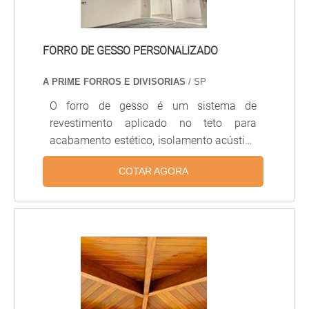
FORRO DE GESSO PERSONALIZADO
A PRIME FORROS E DIVISORIAS
/ SP
O forro de gesso é um sistema de
revestimento aplicado no teto para
acabamento estético, isolamento acústico
e térmico, ocultação de instalações
COTAR AGORA
elétricas e iluminação embutida. Pode ser
executado em placas de gesso
acartonado (drywall) ou em chapas de
gesso tradicionais, permitindo diferentes
formatos, sancas, nichos e desenhos
decorativos. É muito utilizado em
residências, escritórios e ambientes
comerciais pela versatilidade, leveza e