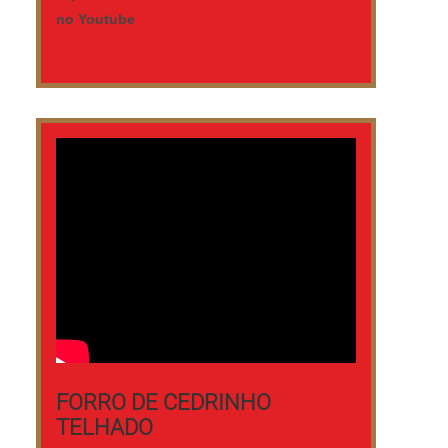
EMPRESA Na Nova Geração forros PVC
no Youtube
tem o que há de melhor no mercado de
forro pvc nogueira preço. Prezando pelo
que há de mais moderno, traz inovações e
variedades em acabamento moldura forro
pvc e forro térmico pvc. Tudo isso por ser
uma empresa comprometida com seus
serviços e uma empresa que preza pela
segurança, qualificações possíveis pelo
fato de a empresa possuir escritório de
alta qualidade onde são realizadas as
atividades e biblioteca técnica de apoio.
Esses fatores, somados a um time com
equipe multidisciplinar de consultores
associados e colaboradores eficientes,
garante uma entrega de excelência de
FORRO DE CEDRINHO
ponta a ponta. .
TELHADO