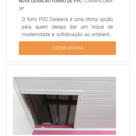
NOVA GERACAO FORRO DE PVC
/ CARAPICUÍBA -
SP
O forro PVC Cerejeira é uma ótima opção
para quem deseja dar um toque de
modernidade e sofisticação ao ambiente.
Além de ser resistente, o forro PVC
COTAR AGORA
Cerejeira é fácil de limpar e possui uma
grande variedade de cores e texturas,
permitindo que você crie um ambiente
único e personalizado. O forro PVC
Cerejeira é a escolha ideal para quem
deseja um acabamento de qualidade e
durabilidade.