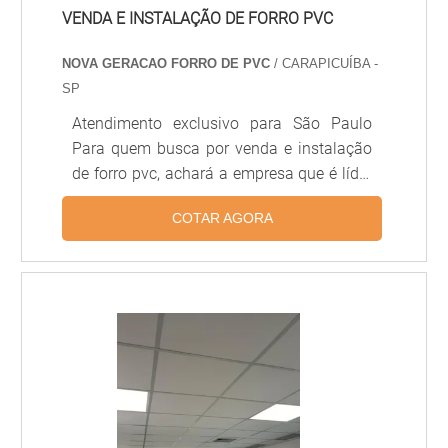
VENDA E INSTALAÇÃO DE FORRO PVC
NOVA GERACAO FORRO DE PVC
/ CARAPICUÍBA -
SP
Atendimento exclusivo para São Paulo
Para quem busca por venda e instalação
de forro pvc, achará a empresa que é líder
do mercado. Solicitando um orçamento na
COTAR AGORA
empresa mais conceituada do mercado e
achando a sofisticação, qualidade e preço
justo em um só lugar. Quando o interesse
é por venda e instalação de forro pvc, com
os profissionais da Nova Geração forros
PVC encontramos ótima qualidade com
pagamento acessível. DETALHES SOBRE
VENDA E INSTALAÇÃO DE FORRO PVC A
Nova Geração forros PVC objetiva seus