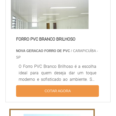
FORRO PVC BRANCO BRILHOSO
NOVA GERACAO FORRO DE PVC
/ CARAPICUÍBA -
SP
O Forro PVC Branco Brilhoso é a escolha
ideal para quem deseja dar um toque
moderno e sofisticado ao ambiente. Seu
brilho intenso e sua tonalidade branca são
COTAR AGORA
ideais para quem deseja um visual mais
clean e moderno. Além disso, o Forro PVC
Branco Brilhoso é extremamente
resistente, durável e fácil de limpar. É a