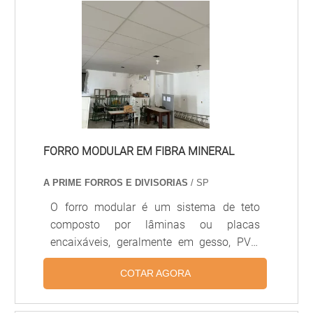
importância que além de buscar por
guarda corpo de madeira preço, avaliar a
procedência do material. Guarda corpo de
madeira preço e utilizaçãoO guarda corpo
trata-se de uma proteção destinada à
meia altura, instalada.
FORRO MODULAR EM FIBRA MINERAL
A PRIME FORROS E DIVISORIAS
/ SP
O forro modular é um sistema de teto
composto por lâminas ou placas
encaixáveis, geralmente em gesso, PVC,
alumínio ou fibra mineral, projetado para
COTAR AGORA
facilitar a instalação, manutenção e
substituição de módulos individuais.
Proporciona acústica controlada,