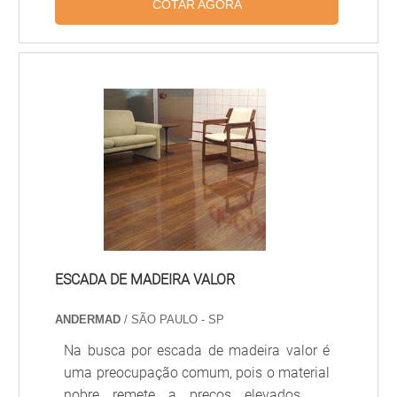
COTAR AGORA
facilitar a instalação, manutenção e
substituição de módulos individuais.
Proporciona acústica controlada,
acabamento uniforme e integração com
sistemas de iluminação e climatização,
sendo amplamente usado em escritórios,
hospitais, lojas e ambientes comerciais.
ESCADA DE MADEIRA VALOR
ANDERMAD
/ SÃO PAULO - SP
Na busca por escada de madeira valor é
uma preocupação comum, pois o material
nobre remete a preços elevados no