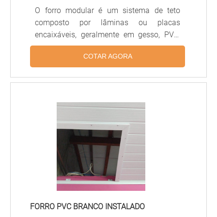
O forro modular é um sistema de teto
composto por lâminas ou placas
encaixáveis, geralmente em gesso, PVC,
alumínio ou fibra mineral, projetado para
COTAR AGORA
facilitar a instalação, manutenção e
substituição de módulos individuais.
Proporciona acústica controlada,
acabamento uniforme e integração com
sistemas de iluminação e climatização,
sendo amplamente usado em escritórios,
hospitais, lojas e ambientes comerciais.
FORRO PVC BRANCO INSTALADO