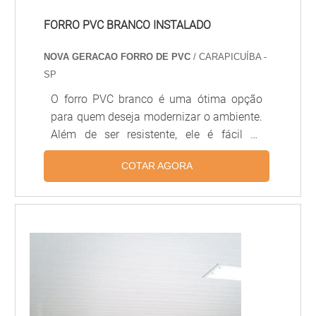
FORRO PVC BRANCO INSTALADO
NOVA GERACAO FORRO DE PVC
/ CARAPICUÍBA -
SP
O forro PVC branco é uma ótima opção
para quem deseja modernizar o ambiente.
Além de ser resistente, ele é fácil de
instalar e possui diversas opções de cores
COTAR AGORA
e texturas. O forro PVC branco é ideal para
quem deseja dar um toque moderno ao
ambiente, pois é resistente a umidade,
além de ser fácil de limpar e manter. Além
disso, ele é muito versátil, pois pode ser
instalado em qualquer tipo de ambiente,
desde salas de estar até banheiros.