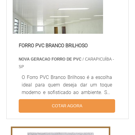
FORRO PVC BRANCO BRILHOSO
NOVA GERACAO FORRO DE PVC
/ CARAPICUÍBA -
SP
O Forro PVC Branco Brilhoso é a escolha
ideal para quem deseja dar um toque
moderno e sofisticado ao ambiente. Seu
brilho intenso e sua tonalidade branca são
COTAR AGORA
ideais para quem deseja um visual mais
clean e moderno. Além disso, o Forro PVC
Branco Brilhoso é extremamente
resistente, durável e fácil de limpar. É a