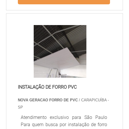
mdf brancoO rodapé de MDF branco é um
componente importante da decoração,
além de exercer a função de proteger as
bases das paredes contra batidas. O
rodapé oferece os seguintes benefícios:
Leveza; Resistência; Agilidade e maior
facilidade em sua instalação; E muitos
outros. A Andermad é uma empresa
especial.
INSTALAÇÃO DE FORRO PVC
NOVA GERACAO FORRO DE PVC
/ CARAPICUÍBA -
SP
Atendimento exclusivo para São Paulo
Para quem busca por instalação de forro