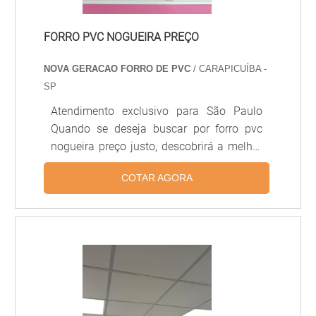
FORRO PVC NOGUEIRA PREÇO
NOVA GERACAO FORRO DE PVC
/ CARAPICUÍBA -
SP
Atendimento exclusivo para São Paulo
Quando se deseja buscar por forro pvc
nogueira preço justo, descobrirá a melhor
empresa do segmento. Solicitando um
COTAR AGORA
orçamento por meio da própria empresa e
achando a sofisticação, qualidade e preço
justo em um só lugar. MAIS DETALHES
INTERESSANTES SOBRE FORRO PVC
NOGUEIRA PREÇO Se alguém quer achar
forro pvc nogueira preço acessível em
uma empresa que preza pela segurança,
depara com a Nova Geração forros PVC.