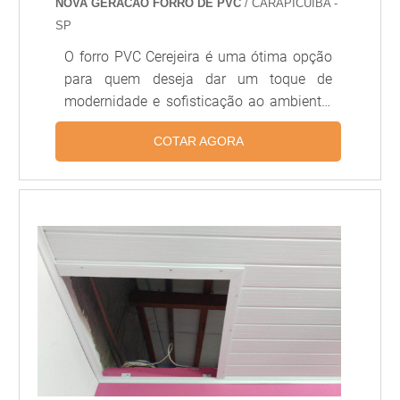
NOVA GERACAO FORRO DE PVC
/ CARAPICUÍBA -
SP
O forro PVC Cerejeira é uma ótima opção
para quem deseja dar um toque de
modernidade e sofisticação ao ambiente.
Além de ser resistente, o forro PVC
COTAR AGORA
Cerejeira é fácil de limpar e possui uma
grande variedade de cores e texturas,
permitindo que você crie um ambiente
único e personalizado. O forro PVC
Cerejeira é a escolha ideal para quem
deseja um acabamento de qualidade e
durabilidade.