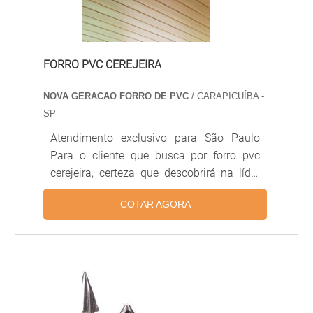
ben.
FORRO PVC CEREJEIRA
NOVA GERACAO FORRO DE PVC
/ CARAPICUÍBA -
SP
Atendimento exclusivo para São Paulo
Para o cliente que busca por forro pvc
cerejeira, certeza que descobrirá na líder
do segmento Nova Geração forros PVC.
COTAR AGORA
Recebendo uma cotação na melhor
organização do ramo e descobrindo a
líder em qualidade. DETALHES SOBRE
FORRO PVC CEREJEIRA Se alguém
procurar por forro de pvc cerejeira em uma
empresa comprometida com seus
serviços, acha o site da Nova Geração