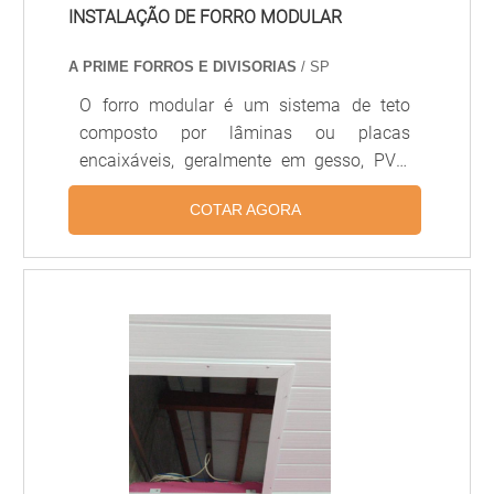
INSTALAÇÃO DE FORRO MODULAR
a uma equipe multidisciplinar de
consultores associados e colaboradores
A PRIME FORROS E DIVISORIAS
/ SP
eficientes, garantem o sucesso de cada
cliente de ponta a ponta. .
O forro modular é um sistema de teto
composto por lâminas ou placas
encaixáveis, geralmente em gesso, PVC,
alumínio ou fibra mineral, projetado para
COTAR AGORA
facilitar a instalação, manutenção e
substituição de módulos individuais.
Proporciona acústica controlada,
acabamento uniforme e integração com
sistemas de iluminação e climatização,
sendo amplamente usado em escritórios,
hospitais, lojas e ambientes comerciais.