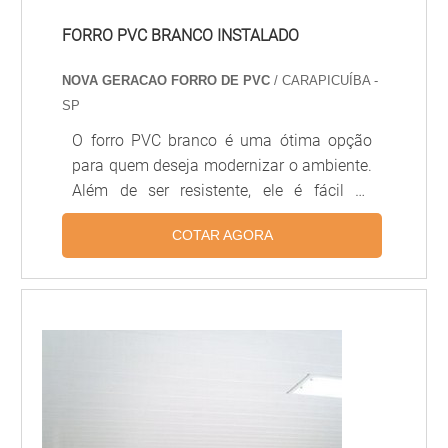
FORRO PVC BRANCO INSTALADO
NOVA GERACAO FORRO DE PVC
/ CARAPICUÍBA -
SP
O forro PVC branco é uma ótima opção
para quem deseja modernizar o ambiente.
Além de ser resistente, ele é fácil de
instalar e possui diversas opções de cores
COTAR AGORA
e texturas. O forro PVC branco é ideal para
quem deseja dar um toque moderno ao
ambiente, pois é resistente a umidade,
além de ser fácil de limpar e manter. Além
disso, ele é muito versátil, pois pode ser
instalado em qualquer tipo de ambiente,
desde salas de estar até banheiros.