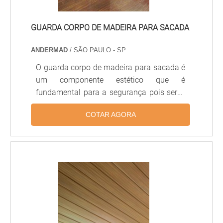
GUARDA CORPO DE MADEIRA PARA SACADA
ANDERMAD
/ SÃO PAULO - SP
O guarda corpo de madeira para sacada é
um componente estético que é
fundamental para a segurança pois serve
para garantir a proteção das pessoas no
COTAR AGORA
ambiente. Além disso, o guarda corpo
funciona como um quesito de proteção é
um item decorativo, por isso combina com
vários tipos de decoração de forma
harmoniosa. Características do guarda
corpo de madeira para sacada A madeira
permite várias técnicas de pinturas e pode
se adequar a diversos estilos de
decorações e projetos. Além disso, oferece