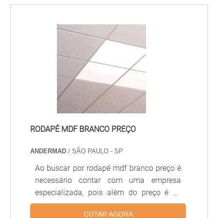
dos primeiros materiais usados para o
acabamento residencial. Principais
vantagens do piso pronto de madeira Com
excelente custo-benefício,o investimento
em pisos de madeira agrega valor ao
espaço e também tem pouca necessidade
de manutenção, o que reduz gastos.
RODAPÉ MDF BRANCO PREÇO
ANDERMAD
/ SÃO PAULO - SP
Ao buscar por rodapé mdf branco preço é
necessário contar com uma empresa
especializada, pois além do preço é de
suma importância contar com a qualidade
COTAR AGORA
do produto. Especificidades do rodapé