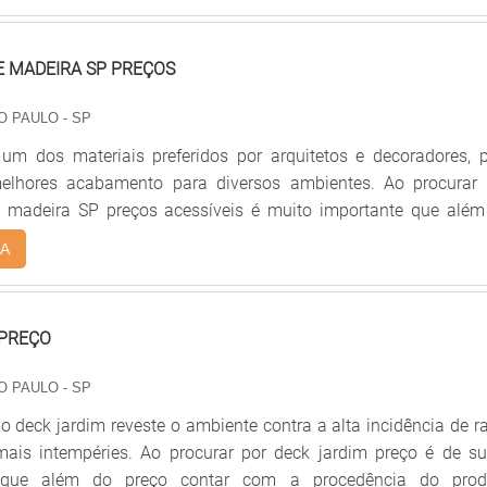
com pouca necessidade de manutenção.Degrau de madeira pr
 madeira é o material mais utiliz.
E MADEIRA SP PREÇOS
O PAULO - SP
um dos materiais preferidos por arquitetos e decoradores, p
elhores acabamento para diversos ambientes. Ao procurar 
 madeira SP preços acessíveis é muito importante que além
 a procedência do material.Em São Paulo, por exemplo, é notáv
A
sidências, escritórios e centros comerciais que utilizam
ois além do ótimo custo-benefício, também combinam 
 de espaço.Principais vantagens dos assoalhos de m.
 PREÇO
O PAULO - SP
do deck jardim reveste o ambiente contra a alta incidência de r
mais intempéries. Ao procurar por deck jardim preço é de s
 que além do preço contar com a procedência do prod