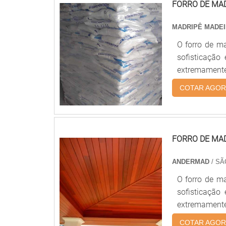
FORRO DE MA
MADRIPÊ MADE
O forro de m
sofisticação
extremamente 
Se você está
COTAR AGOR
Brasil é a m
com preços a
produtos!
FORRO DE MA
ANDERMAD
/ SÃ
O forro de m
sofisticação
extremamente 
Se você está
COTAR AGOR