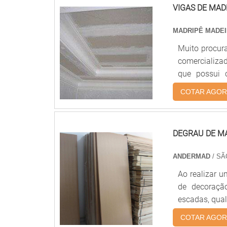
VIGAS DE MAD
MADRIPÊ MADE
Muito procura
comercializa
que possui 
espessura),
COTAR AGOR
vendidas por
que é consid
procuradas pa
DEGRAU DE M
ANDERMAD
/ SÃ
Ao realizar 
de decoração
escadas, qual será o melhor modelo e, ainda, como agregar beleza estética com
um ótimo cust
COTAR AGOR
acessível do