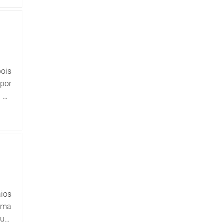
eço
ois
por
 do
el o
 os
com
aios
uma
uto