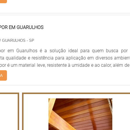
elhor opção. Aqui você encontra forros de madeira de qualid
cessíveis e entrega rápida. Não perca tempo e aproveite p
os produtos e preços.
OPOR EM GUARULHOS
/ GUARULHOS - SP
opor em Guarulhos é a solução ideal para quem busca por
lta qualidade e resistência para aplicação em diversos ambien
por é um material leve, resistente à umidade e ao calor, além de
alar e limpar. Oferecemos forro de isopor em Guarulhos com dive
A
es e texturas, para que você possa escolher a melhor opção pa
Nossos profissionais são altamente qualificados para a instal
isopor, garantindo um serviço de qualidade e segurança. Entr
co e solicite um orçamento para forro de isopor em Guarulhos.