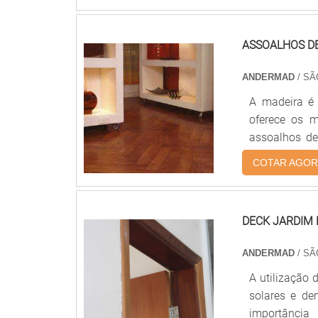
acabamento 
e benefícios A
ASSOALHOS D
ANDERMAD
/ SÃ
A madeira é 
oferece os m
assoalhos de
preço avaliar
COTAR AGOR
número de re
assoalhos p
qualquer tipo
DECK JARDIM
ANDERMAD
/ SÃ
A utilização 
solares e de
importância