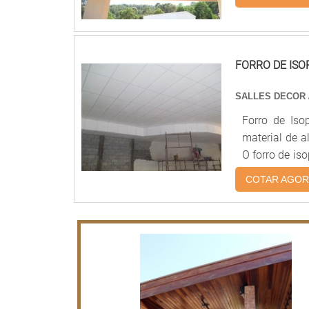
Brasil é a m
com preços a
conferir noss
FORRO DE IS
SALLES DECOR
Forro de Is
material de a
O forro de iso
fácil de inst
COTAR AGOR
opções de cor
seu projeto. 
do forro de 
contato conos