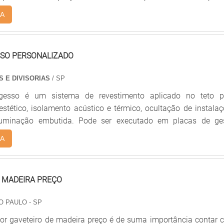
 importantes sobre o deck jardim O deck de jardim pode 
A
o em Ipê rústico, bem como demais árvores de reflorestamen
 vantagens estão: Possui alta qualidade e resistência; Fá
ode ser colocado em diferentes alturas, tamanhos .
SSO PERSONALIZADO
S E DIVISORIAS
/ SP
gesso é um sistema de revestimento aplicado no teto p
stético, isolamento acústico e térmico, ocultação de instala
 iluminação embutida. Pode ser executado em placas de ge
rywall) ou em chapas de gesso tradicionais, permitindo difere
A
ancas, nichos e desenhos decorativos. É muito utilizado
 escritórios e ambientes comerciais pela versatilidade, leve
efinado.
 MADEIRA PREÇO
O PAULO - SP
por gaveteiro de madeira preço é de suma importância contar