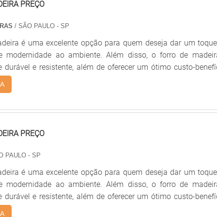
DEIRA PREÇO
IRAS
/ SÃO PAULO - SP
adeira é uma excelente opção para quem deseja dar um toque
 e modernidade ao ambiente. Além disso, o forro de madeir
durável e resistente, além de oferecer um ótimo custo-benefí
 procurando por forro de madeira preço acessível, a Madeira
A
elhor opção. Aqui você encontra forros de madeira de qualid
cessíveis e entrega rápida. Não perca tempo e confira nos
DEIRA PREÇO
O PAULO - SP
adeira é uma excelente opção para quem deseja dar um toque
 e modernidade ao ambiente. Além disso, o forro de madeir
durável e resistente, além de oferecer um ótimo custo-benefí
 procurando por forro de madeira preço acessível, a Madeira
A