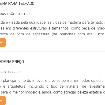
EIRA PARA TELHADO
IRAS
/ SÃO PAULO - SP
da e visada pela qualidade, as vigas de madeira para telhado
das em diferentes estruturas e tamanhos, como peça de made
cerca de 5cm de espessura (há pranchas com até 10cm
 com medidas a partir de 20 cm de largura. Normalmente 
A
 metros e algumas peças chegam a 8 metros de comprimento
erada uma medida especial.As vigas mais largas normalmente 
ra tampo de mesas e balcão, e podem ter o canto vivo.
ADEIRA PREÇO
O PAULO - SP
um planejamento do imóvel, é preciso pensar em todos os deta
 e arquitetura, incluindo o tipo de material de revestimen
o-benefício. Nas escadas, por exemplo, o degrau de madeira p
A
 mercado dá um toque aconchegante ao ambiente, além de ser