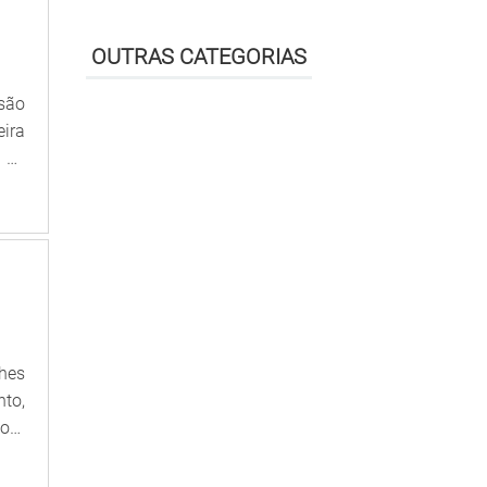
OUTRAS CATEGORIAS
 são
ira
 de
são
, o
são
lhes
to,
reço
 um