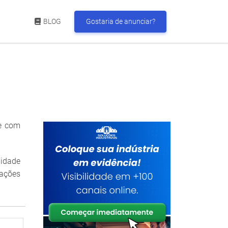
BLOG
Gostaria de anunciar?
te com
lidade
mações