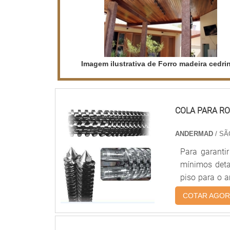
Imagem ilustrativa de Forro madeira cedri
COLA PARA RO
ANDERMAD
/ SÃ
Para garanti
mínimos deta
piso para o 
de qualidade
COTAR AGOR
extremamente vers
proporciona 
benefício. Ent