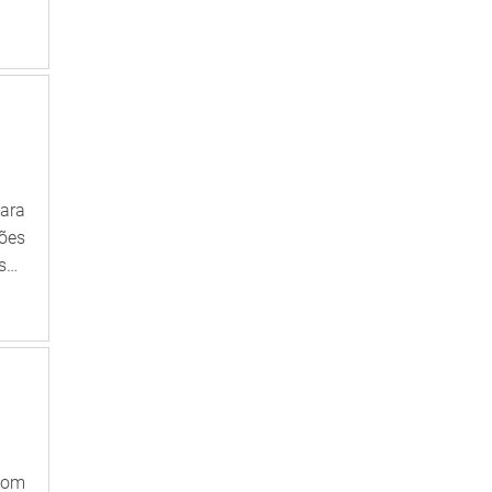
ser
to.
cil
ara
ções
sso
ntes
 em
za e
 com