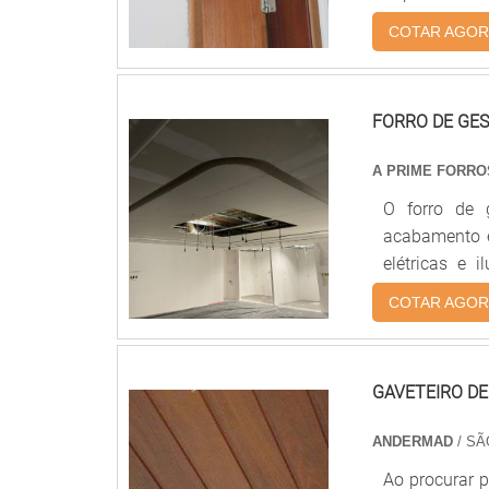
Informações
COTAR AGOR
confeccionad
Entre outras
instalação; P
FORRO DE GE
A PRIME FORRO
O forro de 
acabamento e
elétricas e
acartonado (d
COTAR AGOR
formatos, s
residências,
acabamento r
GAVETEIRO DE
ANDERMAD
/ SÃ
Ao procurar 