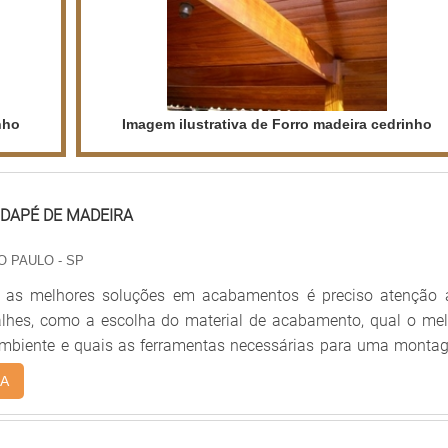
nho
Imagem ilustrativa de Forro madeira cedrinho
DAPÉ DE MADEIRA
O PAULO - SP
r as melhores soluções em acabamentos é preciso atenção 
lhes, como a escolha do material de acabamento, qual o mel
ambiente e quais as ferramentas necessárias para uma monta
 e com uma estética agradável. O piso de madeira por exempl
A
átil e elegante, pois com seu revestimento amadeirado
um espaço aconchegante e tem uma excelente relação de cus
retanto, além do piso,é preciso investir na col.