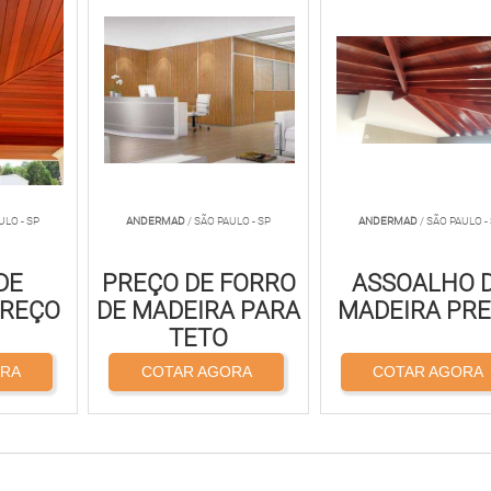
ULO - SP
ANDERMAD
/ SÃO PAULO - SP
ANDERMAD
/ SÃO PAULO -
DE
PREÇO DE FORRO
ASSOALHO 
PREÇO
DE MADEIRA PARA
MADEIRA PR
TETO
ORA
COTAR AGORA
COTAR AGORA