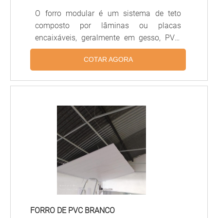
O forro modular é um sistema de teto
composto por lâminas ou placas
encaixáveis, geralmente em gesso, PVC,
alumínio ou fibra mineral, projetado para
COTAR AGORA
facilitar a instalação, manutenção e
substituição de módulos individuais.
Proporciona acústica controlada,
acabamento uniforme e integração com
sistemas de iluminação e climatização,
sendo amplamente usado em escritórios,
hospitais, lojas e ambientes comerciais.
FORRO DE PVC BRANCO