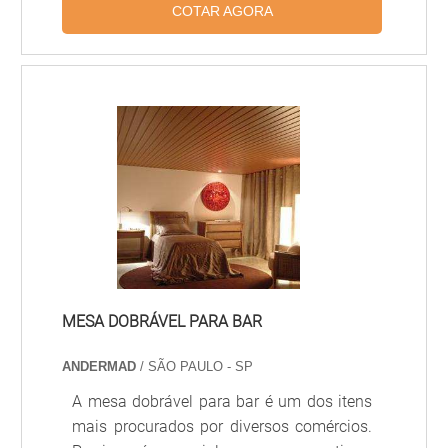
COTAR AGORA
facilitar a instalação, manutenção e
substituição de módulos individuais.
Proporciona acústica controlada,
acabamento uniforme e integração com
sistemas de iluminação e climatização,
sendo amplamente usado em escritórios,
hospitais, lojas e ambientes comerciais.
MESA DOBRÁVEL PARA BAR
ANDERMAD
/ SÃO PAULO - SP
A mesa dobrável para bar é um dos itens
mais procurados por diversos comércios.