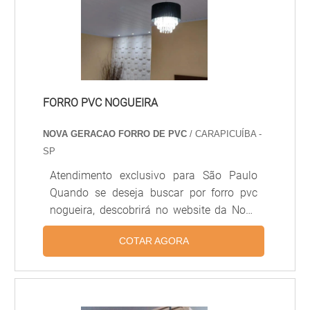
FORRO PVC NOGUEIRA
NOVA GERACAO FORRO DE PVC
/ CARAPICUÍBA -
SP
Atendimento exclusivo para São Paulo
Quando se deseja buscar por forro pvc
nogueira, descobrirá no website da Nova
Geração forros PVC. Realizando uma
COTAR AGORA
cotação na maior especialista do
segmento e conhecendo a melhor em
qualidade e custo benefício. Quando a
busca é por forro pvc nogueira, com os