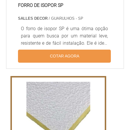
FORRO DE ISOPOR SP
SALLES DECOR
/ GUARULHOS - SP
O forro de isopor SP é uma ótima opção
para quem busca por um material leve,
resistente e de fácil instalação. Ele é ideal
para uso em ambientes internos, pois
COTAR AGORA
possui excelente isolamento térmico e
acústico, além de ser resistente à
umidade. O forro de isopor SP é fabricado
com materiais de alta qualidade, o que
garante durabilidade e resistência ao
longo do tempo. Além disso, é possível
encontrar diversas opções de cores e
texturas, para que você possa escolher a
que melhor se adapta ao seu projeto.