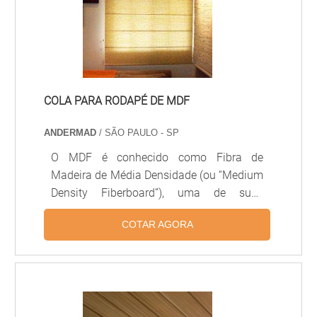
COLA PARA RODAPÉ DE MDF
ANDERMAD
/ SÃO PAULO - SP
O MDF é conhecido como Fibra de
Madeira de Média Densidade (ou “Medium
Density Fiberboard”), uma de suas
principais características é a uniformidade
COTAR AGORA
de seu acabamento, uma vez que o
processo de sua fabricação torna o
material homogêneo em relação à sua
composição. Esse material é bastante
adequado para a fabricação de rodapés,
por isso, a cola para rodapé de mdf é uma