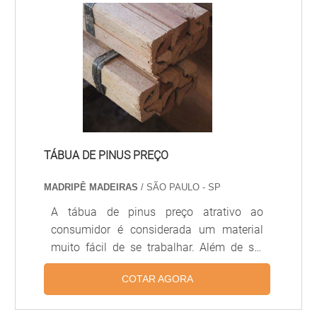
TÁBUA DE PINUS PREÇO
MADRIPÊ MADEIRAS
/ SÃO PAULO - SP
A tábua de pinus preço atrativo ao
consumidor é considerada um material
muito fácil de se trabalhar. Além de ser
super leve e ter um custo bem baixo
COTAR AGORA
comparado com as outras madeiras, é
uma madeira maleável, fácil de ser