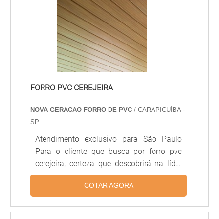
das maneiras mais usuais.Benefícios cola
para rodapé de mdf A cola para rodapé
oferece diversas vantagens nos ambient.
FORRO PVC CEREJEIRA
NOVA GERACAO FORRO DE PVC
/ CARAPICUÍBA -
SP
Atendimento exclusivo para São Paulo
Para o cliente que busca por forro pvc
cerejeira, certeza que descobrirá na líder
do segmento Nova Geração forros PVC.
COTAR AGORA
Recebendo uma cotação na melhor
organização do ramo e descobrindo a
líder em qualidade. DETALHES SOBRE