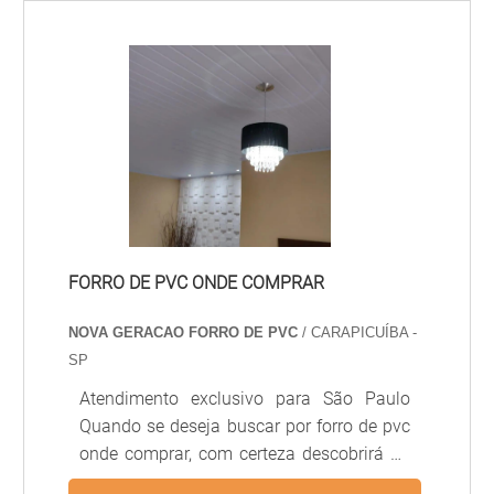
aparelhada, aplainada, torneada, lixada e
tudo mais.Por ser uma madeira porosa e
frágil, a tábua precisa ser tratada para que
tenha uma durabilidade maior.O objeto é
procurado para a confecção de caixaria
para concretagem, então é uma das
primeiras madeiras necessárias em uma
obr.
FORRO DE PVC ONDE COMPRAR
NOVA GERACAO FORRO DE PVC
/ CARAPICUÍBA -
SP
Atendimento exclusivo para São Paulo
Quando se deseja buscar por forro de pvc
onde comprar, com certeza descobrirá no
website da Nova Geração forros PVC.