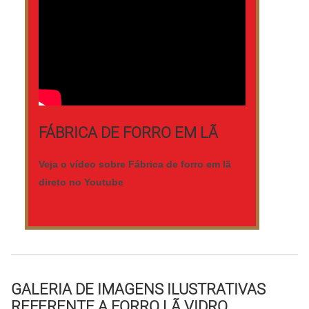
investiu em uma estrutura que hoje conta
com escritório de alta qualidade onde são
realizadas as atividades e equipamentos
de última geração. Todos esses fatores,
agregados a uma equipe multidisciplinar
de consultores associados e
colaboradores eficientes, garantem a
FÁBRICA DE FORRO EM LÃ
melhor experiência para os clientes com
qualidade. .
Veja o vídeo sobre Fábrica de forro em lã
direto no Youtube
GALERIA DE IMAGENS ILUSTRATIVAS
REFERENTE A FORRO LÃ VIDRO