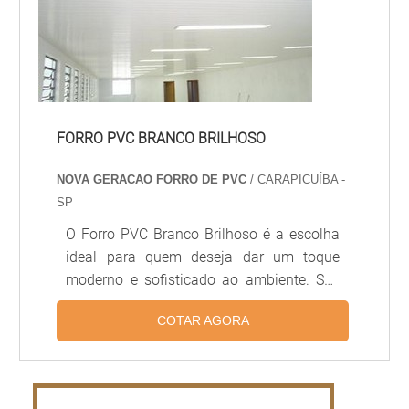
FORRO PVC BRANCO BRILHOSO
NOVA GERACAO FORRO DE PVC
/ CARAPICUÍBA -
SP
O Forro PVC Branco Brilhoso é a escolha
ideal para quem deseja dar um toque
moderno e sofisticado ao ambiente. Seu
brilho intenso e sua tonalidade branca são
COTAR AGORA
ideais para quem deseja um visual mais
clean e moderno. Além disso, o Forro PVC
Branco Brilhoso é extremamente
resistente, durável e fácil de limpar. É a