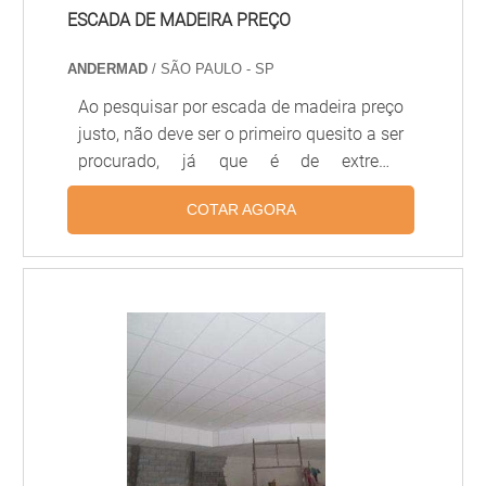
ESCADA DE MADEIRA PREÇO
ANDERMAD
/ SÃO PAULO - SP
Ao pesquisar por escada de madeira preço
justo, não deve ser o primeiro quesito a ser
procurado, já que é de extrema
importância verificar a procedência do
COTAR AGORA
produto em questões de fabricação,
segurança e normas. Escada de madeira
preço e mais informações A escada de
madeira passou a ser comercializada
tanto em modelos padronizados quanto
para espaços pequenos ou de acordo com
o projeto a ser seguido, ganhando
amplitude no comércio e destaque nos
projetos de instalação. Por isso, é de
suma importâ.