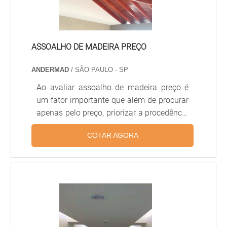
manutenção.Porta branc.
ASSOALHO DE MADEIRA PREÇO
ANDERMAD
/ SÃO PAULO - SP
Ao avaliar assoalho de madeira preço é
um fator importante que além de procurar
apenas pelo preço, priorizar a procedência
da matéria-prima e adequação ao projeto.
COTAR AGORA
O assoalho se caracteriza pela sua
fabricação em madeira maciça, que deve
ser certificada por órgãos de regulação
ambiental.O assoalho é um dos materiais
mais valorizados por arquitetos e
decoradores pois proporciona um
acabamento mais sofisticado, mais
resistência e não soltam lascas com o