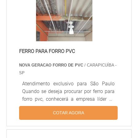
natural ou resinada.Outros tipos de telhas
disponilizadas Telha romana de cerâmica
natural; Telha .
FERRO PARA FORRO PVC
NOVA GERACAO FORRO DE PVC
/ CARAPICUÍBA -
SP
Atendimento exclusivo para São Paulo
Quando se deseja procurar por ferro para
forro pvc, conhecerá a empresa líder do
mercado. Recebendo uma cotação na
COTAR AGORA
melhor empresa do segmento e
descobrindo a melhor em qualidade e
custo benefício. Quando o desejo é por
ferro para forro pvc, com os profissionais