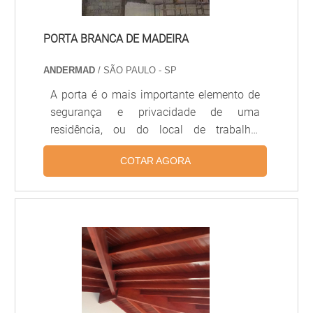
PORTA BRANCA DE MADEIRA
ANDERMAD
/ SÃO PAULO - SP
A porta é o mais importante elemento de
segurança e privacidade de uma
residência, ou do local de trabalho.
Existem uma série de materiais, porém, o
COTAR AGORA
que mais se destaca, é a madeira, que nas
residências, são as mais utilizadas. Para
ter um maior fator chamativo deste
produto, a porta branca de madeira é uma
excelente opção para um maior
embelezamento destes produtos. A
madeira é um material nobre, trazendo
beleza e ao mesmo tempo, uma alta
durabilidade e isenta serviços de