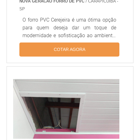
NOVA GERACAO FORRO DE PVC
/ CARAPICUÍBA -
SP
O forro PVC Cerejeira é uma ótima opção
para quem deseja dar um toque de
modernidade e sofisticação ao ambiente.
Além de ser resistente, o forro PVC
COTAR AGORA
Cerejeira é fácil de limpar e possui uma
grande variedade de cores e texturas,
permitindo que você crie um ambiente
único e personalizado. O forro PVC
Cerejeira é a escolha ideal para quem
deseja um acabamento de qualidade e
durabilidade.