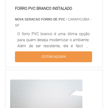
FORRO PVC BRANCO INSTALADO
NOVA GERACAO FORRO DE PVC
/ CARAPICUÍBA -
SP
O forro PVC branco é uma ótima opção
para quem deseja modernizar o ambiente.
Além de ser resistente, ele é fácil de
instalar e possui diversas opções de cores
COTAR AGORA
e texturas. O forro PVC branco é ideal para
quem deseja dar um toque moderno ao
ambiente, pois é resistente a umidade,
além de ser fácil de limpar e manter. Além
disso, ele é muito versátil, pois pode ser
instalado em qualquer tipo de ambiente,
desde salas de estar até banheiros.