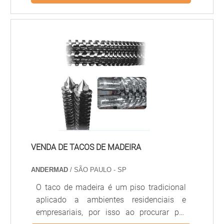
executado em placas de gesso
acartonado (drywall) ou em chapas de
gesso tradicionais, permitindo diferentes
formatos, sancas, nichos e desenhos
decorativos. É muito utilizado em
residências, escritórios e ambientes
comerciais pela versatilidade, leveza e
acabamento refinado.
VENDA DE TACOS DE MADEIRA
ANDERMAD
/ SÃO PAULO - SP
O taco de madeira é um piso tradicional
aplicado a ambientes residenciais e
empresariais, por isso ao procurar por