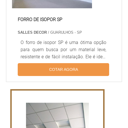
FORRO DE ISOPOR SP
SALLES DECOR
/ GUARULHOS - SP
O forro de isopor SP é uma ótima opção
para quem busca por um material leve,
resistente e de fácil instalação. Ele é ideal
para uso em ambientes internos, pois
COTAR AGORA
possui excelente isolamento térmico e
acústico, além de ser resistente à
umidade. O forro de isopor SP é fabricado
com materiais de alta qualidade, o que
garante durabilidade e resistência ao
longo do tempo. Além disso, é possível
encontrar diversas opções de cores e
texturas, para que você possa escolher a