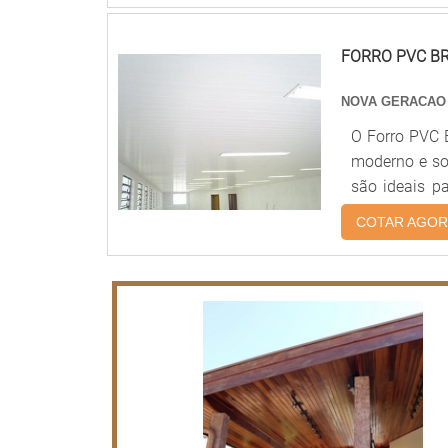
de ambiente, 
FORRO PVC B
NOVA GERACAO
O Forro PVC 
moderno e sof
são ideais p
Forro PVC Bra
COTAR AGOR
a opção idea