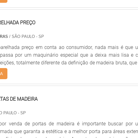
e iluminação e climatização, sendo amplamente usado
ospitais, lojas e ambientes comerciais.
RELHADA PREÇO
IRAS
/ SÃO PAULO - SP
parelhada preço em conta ao consumidor, nada mais é que 
passa por um maquinário especial que a deixa mais lisa e 
ições, totalmente diferente da definição de madeira bruta, que
 nenhum tipo de “acabamento” especial.Principais lugares
A
a madeira Construção de telhados; Móveis; Prateleiras; Tampo
s de artesanato; Construção de mezaninos; Escadas; Entre ou
 madeira aparelhada &ldquo.
TAS DE MADEIRA
O PAULO - SP
 por venda de portas de madeira é importante buscar por 
mada que garanta a estética e a melhor porta para áreas exte