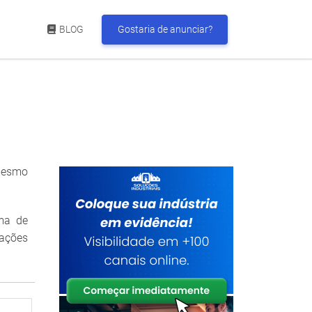
BLOG
Gostaria de anunciar?
 mesmo
ma de
mações