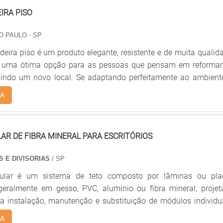
efinado.
alto padrão, a empresa conta com profissionais especializad
IRA PISO
modernas e em bom estado, conquistando então a confiança
a Geração forros PVC é uma empresa que tem sido preferência
O PAULO - SP
la idoneidade em tudo que faz onde garante uma entrega
eira piso é um produto elegante, resistente e de muita qualid
 ponta a ponta. .
 ou
uindo um novo local. Se adaptando perfeitamente ao ambiente
ra piso pode ser disponibilizado em modelos e madeiras diver
A
é de suma importância contar com uma empresa renoma
cas do taco de madeira piso Um taco de madeira piso é produ
de excelente qualidade, como o ipê, jatobá.
R DE FIBRA MINERAL PARA ESCRITÓRIOS
S E DIVISORIAS
/ SP
ular é um sistema de teto composto por lâminas ou pla
 geralmente em gesso, PVC, alumínio ou fibra mineral, proje
r a instalação, manutenção e substituição de módulos individu
 acústica controlada, acabamento uniforme e integração 
A