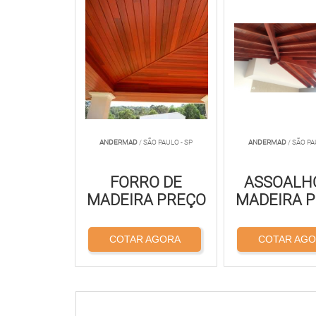
ANDERMAD
/ SÃO PAULO - SP
ANDERMAD
/ SÃO PA
FORRO DE
ASSOALH
MADEIRA PREÇO
MADEIRA 
COTAR AGORA
COTAR AG