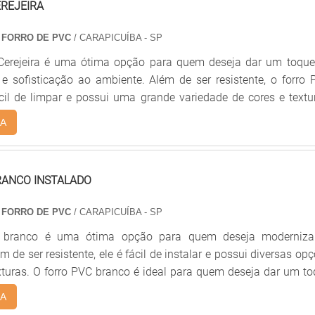
REJEIRA
 FORRO DE PVC
/ CARAPICUÍBA - SP
Cerejeira é uma ótima opção para quem deseja dar um toque
e sofisticação ao ambiente. Além de ser resistente, o forro
ácil de limpar e possui uma grande variedade de cores e textu
ue você crie um ambiente único e personalizado. O forro 
A
a escolha ideal para quem deseja um acabamento de qualidad
RANCO INSTALADO
 FORRO DE PVC
/ CARAPICUÍBA - SP
 branco é uma ótima opção para quem deseja moderniza
 de ser resistente, ele é fácil de instalar e possui diversas op
xturas. O forro PVC branco é ideal para quem deseja dar um t
biente, pois é resistente a umidade, além de ser fácil de limp
A
isso, ele é muito versátil, pois pode ser instalado em qualquer 