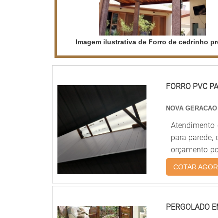
Imagem ilustrativa de Forro de cedrinho p
FORRO PVC P
NOVA GERACAO
Atendimento 
para parede, 
orçamento po
preço justo 
COTAR AGOR
Nova Geração
com o resul
Nova Geração
PERGOLADO E
clientes com 