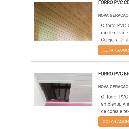
FORRO PVC CE
NOVA GERACAO
O forro PVC 
modernidade 
Cerejeira é f
permitindo q
COTAR AGOR
Cerejeira é 
durabilidade.
FORRO PVC B
NOVA GERACAO
O forro PVC
ambiente. Além
de cores e te
moderno ao am
COTAR AGOR
manter. Além d