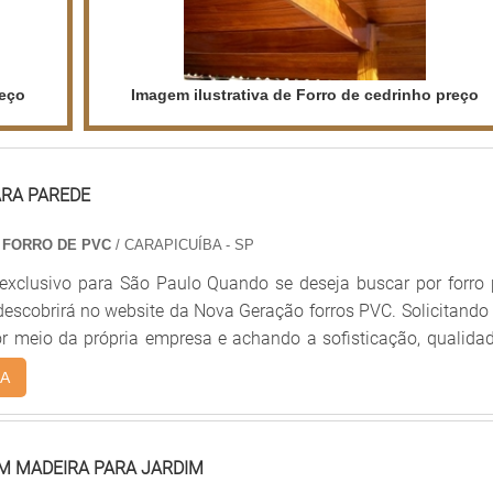
reço
Imagem ilustrativa de Forro de cedrinho preço
ARA PAREDE
 FORRO DE PVC
/ CARAPICUÍBA - SP
exclusivo para São Paulo Quando se deseja buscar por forro 
descobrirá no website da Nova Geração forros PVC. Solicitand
r meio da própria empresa e achando a sofisticação, qualida
em um só lugar. Quando o assunto é forro pvc para parede, c
A
 forros PVC o cliente obterá assertividade com comprometime
tado dos clientes. DETALHES SOBRE FORRO PVC PARA PARED
 forros PVC centraliza sua energia em produzir uma estrutura
M MADEIRA PARA JARDIM
escritório de alta qualidade onde são realizadas as atividad