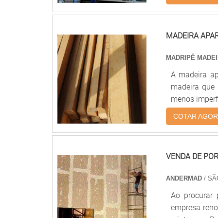
sistemas d
escritórios, h
MADEIRA APA
MADRIPÊ MADE
A madeira a
madeira que 
menos imperfe
material sem
COTAR AGOR
utilização d
mesa; Objeto
finalidades.A
VENDA DE POR
ANDERMAD
/ SÃ
Ao procurar
empresa reno