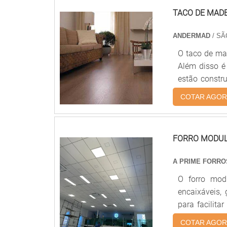
acabamento r
produtos de 
TACO DE MADE
instalações 
todos. A Nov
ANDERMAD
/ SÃ
segmento pe
O taco de mad
excelência de
Além disso é uma ótima opção para as pessoas que pensam em reformar
estão constr
taco de madei
COTAR AGOR
por isso, 
Característi
por madeiras 
FORRO MODULA
A PRIME FORRO
O forro mod
encaixáveis,
para facilita
Proporciona
COTAR AGOR