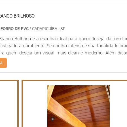
desde salas de estar até banheiros.
RANCO BRILHOSO
 FORRO DE PVC
/ CARAPICUÍBA - SP
Branco Brilhoso é a escolha ideal para quem deseja dar um t
isticado ao ambiente. Seu brilho intenso e sua tonalidade br
ara quem deseja um visual mais clean e moderno. Além disso
nco Brilhoso é extremamente resistente, durável e fácil de limpa
A
l para quem deseja um ambiente moderno e elegante.