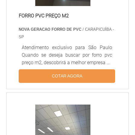
FORRO PVC PREÇO M2
NOVA GERACAO FORRO DE PVC
/ CARAPICUÍBA -
SP
Atendimento exclusivo para São Paulo
Quando se deseja buscar por forro pvc
preço m2, descobrirá a melhor empresa do
segmento. Solicitando um orçamento por
COTAR AGORA
meio da própria empresa e achando a
sofisticação, qualidade e preço justo em
um só lugar. UM POUCO MAIS SOBRE
FORRO PVC PREÇO M2 Quem procura por
forro pvc preço m2 em uma empresa
altamente qualificada, acha o site da
Nova Geração forros PVC. É possível
encontrar painel forro pvc e forro de pvc