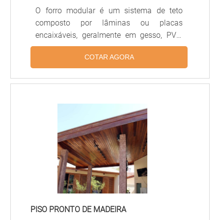
O forro modular é um sistema de teto
composto por lâminas ou placas
encaixáveis, geralmente em gesso, PVC,
alumínio ou fibra mineral, projetado para
COTAR AGORA
facilitar a instalação, manutenção e
substituição de módulos individuais.
Proporciona acústica controlada,
acabamento uniforme e integração com
sistemas de iluminação e climatização,
sendo amplamente usado em escritórios,
hospitais, lojas e ambientes comerciais.
PISO PRONTO DE MADEIRA