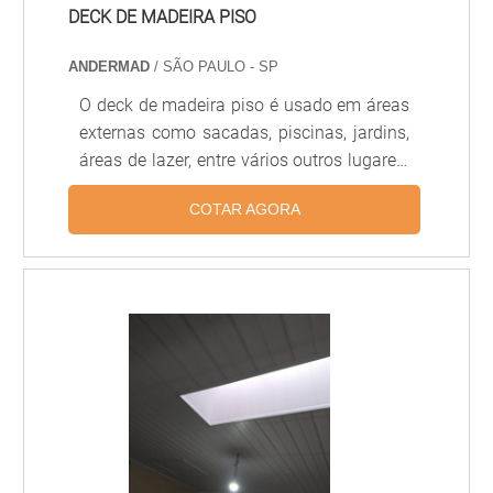
DECK DE MADEIRA PISO
ANDERMAD
/ SÃO PAULO - SP
O deck de madeira piso é usado em áreas
externas como sacadas, piscinas, jardins,
áreas de lazer, entre vários outros lugares.
Esse revestimento oferece alta qualidade,
COTAR AGORA
como a madeira de ipê, jatobá ou cumaru
e apresenta excelente
resistência.Características deck de
madeira O piso proporciona conforto e
segurança aos frequentadores do
ambiente e oferece as seguintes
vantagens: Maior elegância; Item
decorativo, resistente à chuva; Excelente
durabilidade. A madeira utilizada na
fabricação do deck .