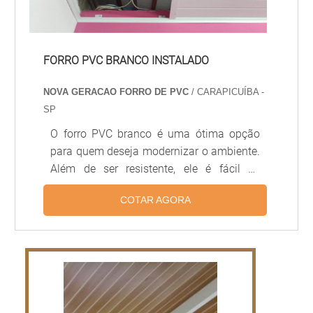
FORRO PVC BRANCO INSTALADO
NOVA GERACAO FORRO DE PVC
/ CARAPICUÍBA -
SP
O forro PVC branco é uma ótima opção
para quem deseja modernizar o ambiente.
Além de ser resistente, ele é fácil de
instalar e possui diversas opções de cores
COTAR AGORA
e texturas. O forro PVC branco é ideal para
quem deseja dar um toque moderno ao
ambiente, pois é resistente a umidade,
além de ser fácil de limpar e manter. Além
disso, ele é muito versátil, pois pode ser
instalado em qualquer tipo de ambiente,
desde salas de estar até banheiros.