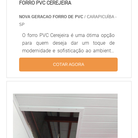
FORRO PVC CEREJEIRA
NOVA GERACAO FORRO DE PVC
/ CARAPICUÍBA -
SP
O forro PVC Cerejeira é uma ótima opção
para quem deseja dar um toque de
modernidade e sofisticação ao ambiente.
Além de ser resistente, o forro PVC
COTAR AGORA
Cerejeira é fácil de limpar e possui uma
grande variedade de cores e texturas,
permitindo que você crie um ambiente
único e personalizado. O forro PVC
Cerejeira é a escolha ideal para quem
deseja um acabamento de qualidade e
durabilidade.