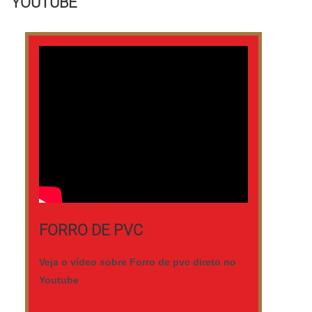
YOUTUBE
comprimentos; Sarrafos, ripas e ripões;
Madeiras de reflorestamento; Madeiras
nobr.
FORRO DE PVC
Veja o vídeo sobre Forro de pvc direto no
Youtube